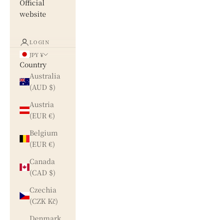
Official
website
LOGIN
JPY ¥
Country
Australia
(AUD $)
Austria
(EUR €)
Belgium
(EUR €)
Canada
(CAD $)
Czechia
(CZK Kč)
Denmark