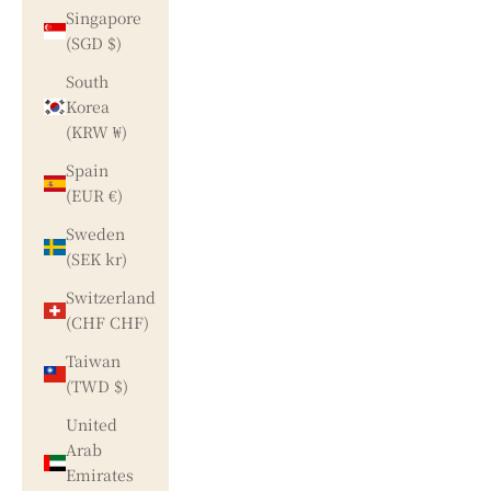
Singapore
(SGD $)
South
Korea
(KRW ₩)
Spain
(EUR €)
Sweden
(SEK kr)
Switzerland
(CHF CHF)
Taiwan
(TWD $)
United
Arab
Emirates