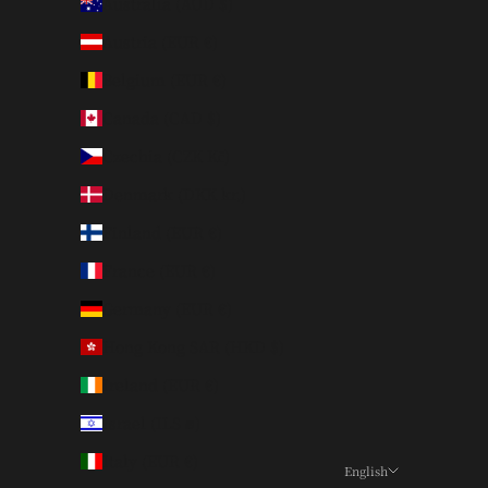
Australia (AUD $)
Austria (EUR €)
Belgium (EUR €)
Canada (CAD $)
Czechia (CZK Kč)
Denmark (DKK kr.)
Finland (EUR €)
France (EUR €)
Germany (EUR €)
Hong Kong SAR (HKD $)
Ireland (EUR €)
Israel (ILS ₪)
Italy (EUR €)
English