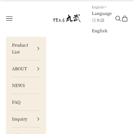
Skip to content
English
Language
甲冑工房 丸武
Navigation menu
Search
Cart
日本語
English
Product
List
ABOUT
NEWS
FAQ
Inquiry