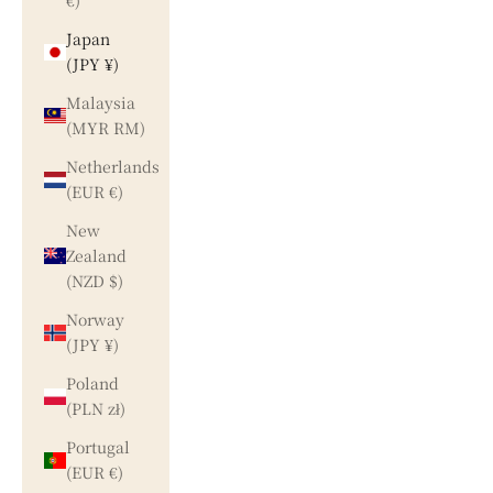
€)
Japan
(JPY ¥)
Malaysia
(MYR RM)
Netherlands
(EUR €)
New
Zealand
(NZD $)
Norway
(JPY ¥)
Poland
(PLN zł)
Portugal
(EUR €)