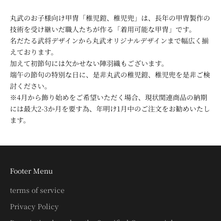
丸武のお子様向け甲冑「稚児鎧、稚児兜」は、長年の甲冑製作の
技術を受け継いだ職人たちが作る「着用可能な甲冑」です。
名だたる武将デザインから丸武オリジナルデザインまで幅広く揃
えております。
加えて初節句には欠かせない陣羽織もございます。
端午の節句の特別な日に、是非丸武の稚児鎧、稚児兜を是非ご検
討ください。
※4月から飾り始めをご希望いただく場合、現状関連商品の納期
には最大2-3か月を要す為、年明け1月中のご注文をお勧めいたし
ます。
Footer Menu
terms of service
Privacy Policy