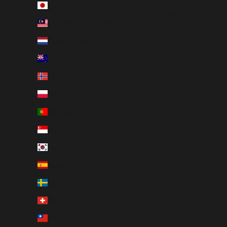
Language
Japan (JPY ¥)
日本語
Malaysia (MYR RM)
English
Netherlands (EUR €)
New Zealand (NZD $)
Norway (JPY ¥)
Poland (PLN zł)
Portugal (EUR €)
Singapore (SGD $)
South Korea (KRW ₩)
Spain (EUR €)
Sweden (SEK kr)
Switzerland (CHF CHF)
Taiwan (TWD $)